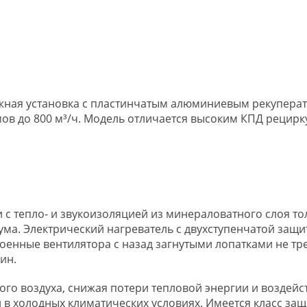
яжная установка с пластинчатым алюминиевым рекуперат
в до 800 м³/ч. Модель отличается высоким КПД рецирку
с тепло- и звукоизоляцией из минераловатного слоя то
ма. Электрический нагреватель с двухступенчатой защ
оенные вентилятора с назад загнутыми лопатками не т
ин.
ого воздуха, снижая потери тепловой энергии и воздейст
в холодных климатических условиях. Имеется класс защи