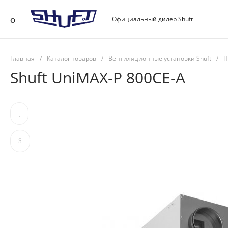
Официальный дилер Shuft
Главная
/
Каталог товаров
/
Вентиляционные установки Shuft
/
П
Shuft UniMAX-P 800CE-A