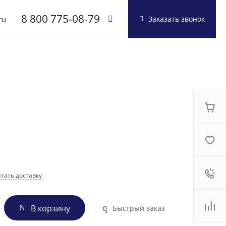
8 800 775-08-79
ru
Заказать звонок
8 800 775-08-79
г. Москва, БЦ Вятский,
ул. Вятская д.70, офис
715
Пн-Пт: 9:30-18:00
Cб-Вс: Выходной
info@shuft.com.ru
тать доставку
В корзину
Быстрый заказ