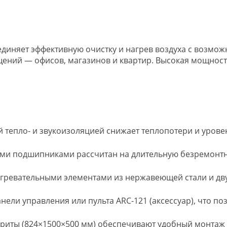
ъединяет эффективную очистку и нагрев воздуха с возмо
ний — офисов, магазинов и квартир. Высокая мощность
й тепло- и звукоизоляцией снижает теплопотери и урове
ми подшипниками рассчитан на длительную безремонтн
гревательными элементами из нержавеющей стали и двух
ели управления или пульта ARC-121 (аксессуар), что по
иты (824×1500×500 мм) обеспечивают удобный монтаж ка