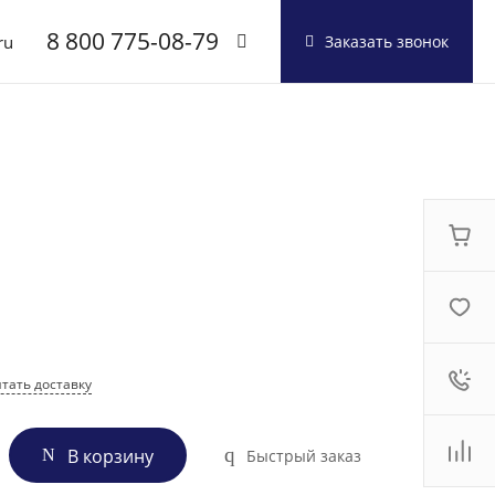
8 800 775-08-79
ru
Заказать звонок
8 800 775-08-79
г. Москва, БЦ Вятский,
ул. Вятская д.70, офис
715
Пн-Пт: 9:30-18:00
Cб-Вс: Выходной
info@shuft.com.ru
тать доставку
В корзину
Быстрый заказ