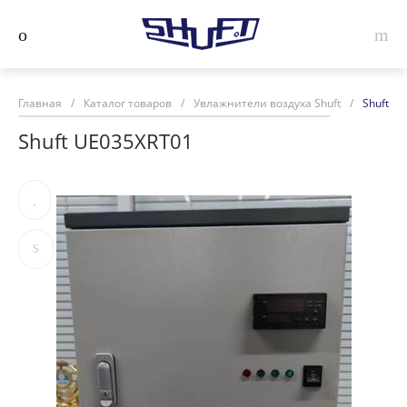
Главная
/
Каталог товаров
/
Увлажнители воздуха Shuft
/
Shuft U
Shuft UE035XRT01