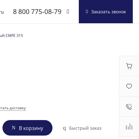
8 800 775-08-79
ru
Заказать звонок
8 800 775-08-79
uft CMFE 315
г. Москва, БЦ Вятский,
ул. Вятская д.70, офис
715
Пн-Пт: 9:30-18:00
Cб-Вс: Выходной
info@shuft.com.ru
тать доставку
В корзину
Быстрый заказ