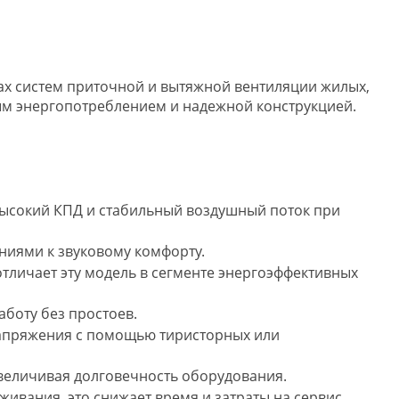
ах систем приточной и вытяжной вентиляции жилых,
м энергопотреблением и надежной конструкцией.
ысокий КПД и стабильный воздушный поток при
аниями к звуковому комфорту.
отличает эту модель в сегменте энергоэффективных
боту без простоев.
напряжения с помощью тиристорных или
величивая долговечность оборудования.
ания, это снижает время и затраты на сервис.