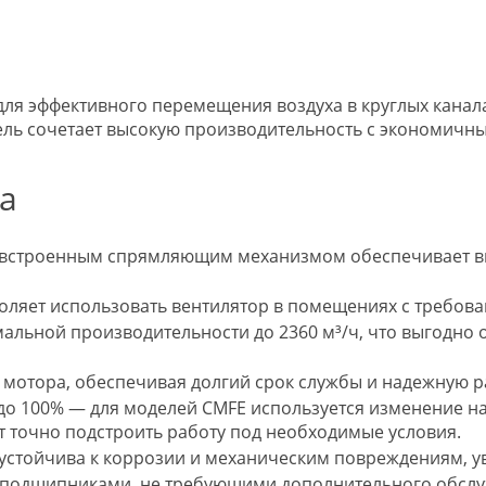
для эффективного перемещения воздуха в круглых канал
ль сочетает высокую производительность с экономичны
а
с встроенным спрямляющим механизмом обеспечивает в
зволяет использовать вентилятор в помещениях с требов
мальной производительности до 2360 м³/ч, что выгодно 
мотора, обеспечивая долгий срок службы и надежную ра
 до 100% — для моделей CMFE используется изменение 
т точно подстроить работу под необходимые условия.
 устойчива к коррозии и механическим повреждениям, у
одшипниками, не требующими дополнительного обслужив