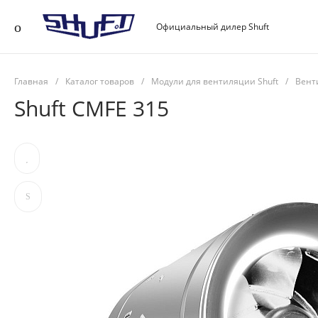
Официальный дилер Shuft
Главная
/
Каталог товаров
/
Модули для вентиляции Shuft
/
Вент
Shuft CMFE 315