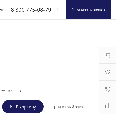
8 800 775-08-79
ru
Заказать звонок
8 800 775-08-79
г. Москва, БЦ Вятский,
ул. Вятская д.70, офис
715
Пн-Пт: 9:30-18:00
Cб-Вс: Выходной
info@shuft.com.ru
тать доставку
В корзину
Быстрый заказ