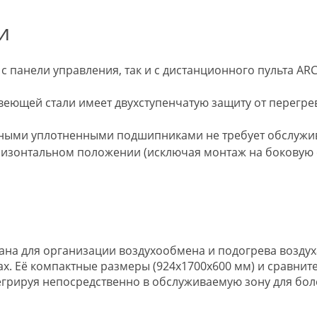
и
 панели управления, так и с дистанционного пульта ARC
еющей стали имеет двухступенчатую защиту от перегре
ными уплотненными подшипниками не требует обслужива
ризонтальном положении (исключая монтаж на боковую с
здана для организации воздухообмена и подогрева возду
х. Её компактные размеры (924х1700х600 мм) и сравнит
нтегрируя непосредственно в обслуживаемую зону для бо